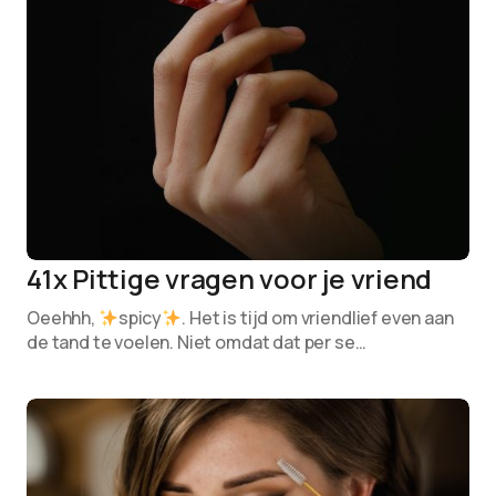
41x Pittige vragen voor je vriend
Oeehhh,
spicy
. Het is tijd om vriendlief even aan
de tand te voelen. Niet omdat dat per se…