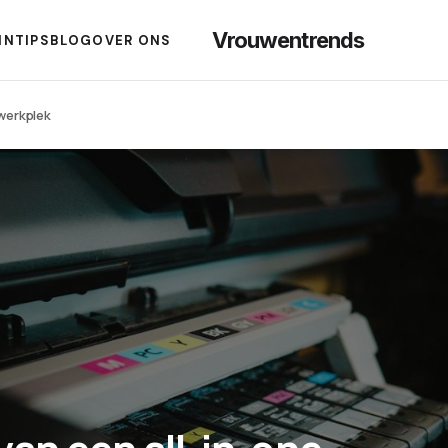
Vrouwentrends
IN
TIPS
BLOG
OVER ONS
 werkplek