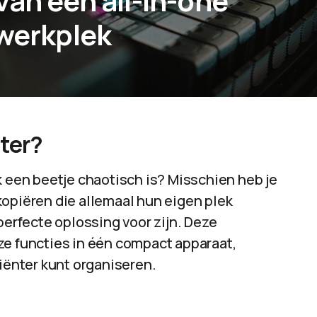
van een all-in-one
 werkplek
ter?
k een beetje chaotisch is? Misschien heb je
kopiëren die allemaal hun eigen plek
perfecte oplossing voor zijn. Deze
ze functies in één compact apparaat,
ciënter kunt organiseren.